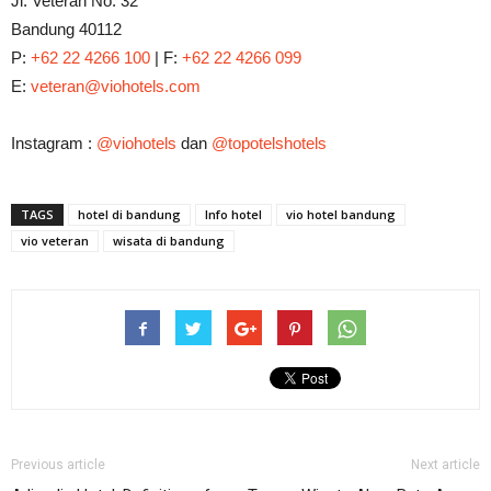
Jl. Veteran No. 32
Bandung 40112
P:
+62 22 4266 100
| F:
+62 22 4266 099
E:
veteran@viohotels.com
Instagram :
@viohotels
dan
@topotelshotels
TAGS
hotel di bandung
Info hotel
vio hotel bandung
vio veteran
wisata di bandung
Previous article
Next article