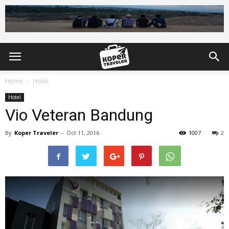
Home
Hotel
Hotel
Vio Veteran Bandung
By
Koper Traveler
-
Oct 11, 2016
1007
2