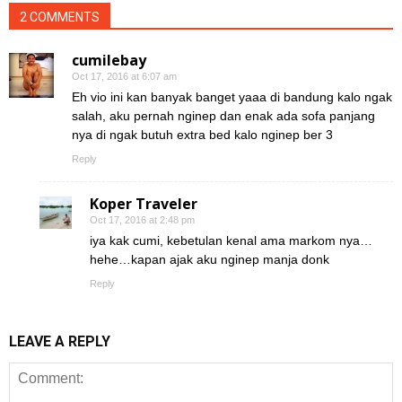
2 COMMENTS
cumilebay
Oct 17, 2016 at 6:07 am
Eh vio ini kan banyak banget yaaa di bandung kalo ngak
salah, aku pernah nginep dan enak ada sofa panjang
nya di ngak butuh extra bed kalo nginep ber 3
Reply
Koper Traveler
Oct 17, 2016 at 2:48 pm
iya kak cumi, kebetulan kenal ama markom nya…
hehe…kapan ajak aku nginep manja donk
Reply
LEAVE A REPLY