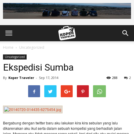
Home
Uncategorized
Uncategorized
Ekspedisi Sumba
By
Koper Traveler
-
Sep 17, 2014
288
2
Bergabung dengan twitter baru aku lakukan kira kira sebulan yang lalu
dikarenakan aku ikut serta dalam sebuah kompetisi yang berhadiah jalan
jalan. Memang aku tidak menang sama sekali, tapi dari situ aku mulai merasa