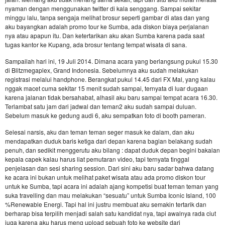
nyaman dengan menggunakan twitter di kala senggang. Sampai sekitar
minggu lalu, tanpa sengaja melihat brosur seperti gambar di atas dan yang
aku bayangkan adalah promo tour ke Sumba, ada diskon biaya perjalanan
nya atau apapun itu. Dan ketertarikan aku akan Sumba karena pada saat
tugas kantor ke Kupang, ada brosur tentang tempat wisata di sana.
Sampailah hari ini, 19 Juli 2014. Dimana acara yang berlangsung pukul 15.30
di Blitzmegaplex, Grand Indonesia. Sebelumnya aku sudah melakukan
registrasi melalui handphone. Berangkat pukul 14.45 dari FX Mal, yang kalau
nggak macet cuma sekitar 15 menit sudah sampai, ternyata di luar dugaan
karena jalanan tidak bersahabat, alhasil aku baru sampai tempat acara 16.30.
Terlambat satu jam dari jadwal dan teman2 aku sudah sampai duluan.
Sebelum masuk ke gedung audi 6, aku sempatkan foto di booth pameran.
Selesai narsis, aku dan teman teman seger masuk ke dalam, dan aku
mendapatkan duduk baris ketiga dari depan karena bagian belakang sudah
penuh, dan sedikit menggerutu aku bilang : dapat duduk depan begini bakalan
kepala capek kalau harus liat pemutaran video, tapi ternyata tinggal
penjelasan dan sesi sharing session. Dari sini aku baru sadar bahwa datang
ke acara ini bukan untuk melihat paket wisata atau ada promo diskon tour
untuk ke Sumba, tapi acara ini adalah ajang kompetisi buat teman teman yang
suka travelling dan mau melakukan “sesuatu” untuk Sumba Iconic Island, 100
%Renewable Energi. Tapi hal ini justru membuat aku semakin tertarik dan
berharap bisa terpilih menjadi salah satu kandidat nya, tapi awalnya rada ciut
juga karena aku harus meng upload sebuah foto ke website dari