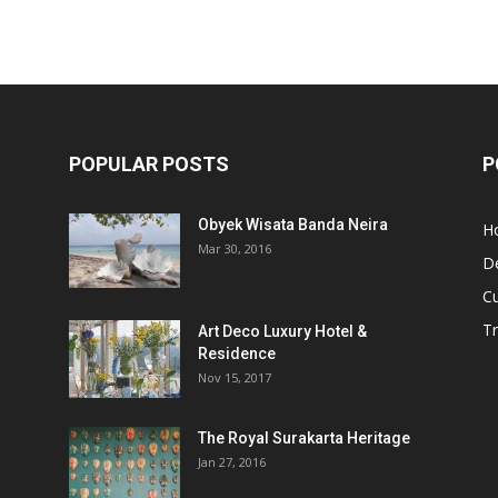
POPULAR POSTS
P
Obyek Wisata Banda Neira
Ho
Mar 30, 2016
De
Cu
Tr
Art Deco Luxury Hotel &
Residence
Nov 15, 2017
The Royal Surakarta Heritage
Jan 27, 2016