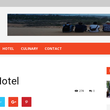
HOTEL
CULINARY
CONTACT
Hotel
274
0
er