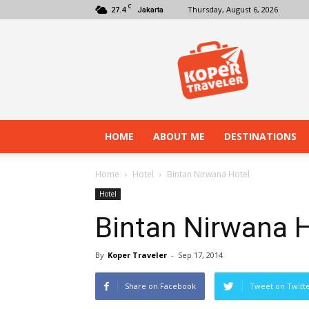
C
27.4
Thursday, August 6, 2026
Jakarta
Koper
Traveler
HOME
ABOUT ME
DESTINATIONS
Home
Hotel
Bintan Nirwana Hotel
Hotel
Bintan Nirwana 
By
Koper Traveler
-
Sep 17, 2014
Share on Facebook
Tweet on Twitt